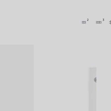
2
3
Bepanthen
Body
Milk
Lotion
200ml
لوشن
حليب
الجسم