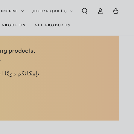
Log
nguage
Country/region
Cart
ENGLISH
JORDAN (JOD د.ا)
in
ABOUT US
ALL PRODUCTS
ing products,
.
 وخصوصًا منتجات