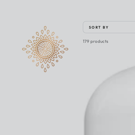
SORT BY
179 products
Ebanel
Urea
40%
Cream
130g
يوريا
بتركيز
40%
للجسم
والقدم