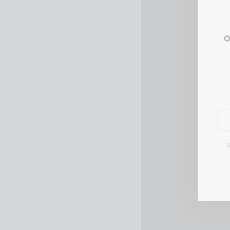
or
Ente
emai
here
Su