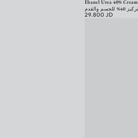
Ebanel Urea 40% Cream 130
بتركيز 40% للجسم وا
29.800 JD
Regular
price
Babaria
Vitamin
B3
Body
Cream
400ml
مرطب
و
مغذي
النياسيناميد
للجسم