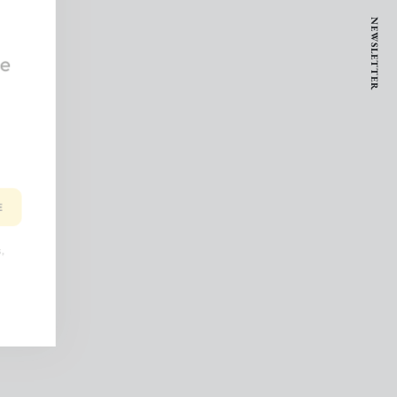
NEWSLETTER
ive
BE
ls,