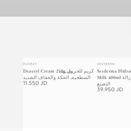
Vendor:
Vendor:
DUCRAY
SESDERMA
Dexeryl Cream 250g كريم للحروق
Sesderma Hidra
السطحية, الحكة والجفاف الشديد
Milk 400ml مرطب بخصائص إزالة
11.550 JD
Regular
التصبغ
price
39.950 JD
Regular
price