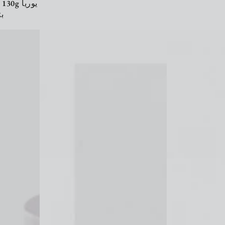
g يوريا
لقدم
Vitarain
Vitarain
Korean
Korean
Vitamin
Vitamin
Shower
Shower
Filter
Filter
-
-
Strawberry
Freesia
فلتر
فلتر
الاستحمام
الاستحمام
لتنقية
لتنقية
المياه
المياه
بالفراولة
بالفريزيا