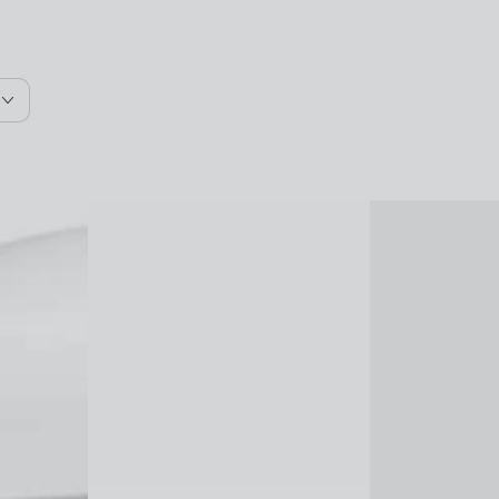
Dexeryl
Sesderma
Cream
Hidraderm
250g
Trx
كريم
Body
للحروق
Milk
السطحية,
400ml
الحكة
مرطب
والجفاف
بخصائص
الشديد
إزالة
التصبغ