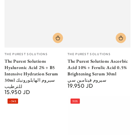
Vendor:
Vendor:
THE PUREST SOLUTIONS
THE PUREST SOLUTIONS
The Purest Solutions
The Purest Solutions Ascorbic
Hyaluronic Acid 2% + B5
Acid 10% + Ferulic Acid 0.5%
Intensive Hydration Serum
Brightening Serum 30ml
سيروم فيتامين سي
30ml سيروم الهايلورونيك
19.950 JD
Regular
للترطيب
15.950 JD
price
Regular
price
–34%
30%