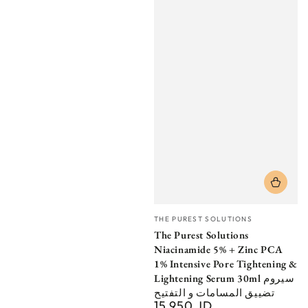
Vendor:
THE PUREST SOLUTIONS
The Purest Solutions
Niacinamide 5% + Zinc PCA
1% Intensive Pore Tightening &
Lightening Serum 30ml سيروم
تضييق المسامات و التفتيح
15.950 JD
Regular