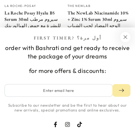
Vendor:
Vendor:
LA ROCHE-POSAY
THE NEWLAB
La Roche Posay Hyalu B5
The NewLab Niacinamide 10%
+ Zinc 1% Serum 30ml سيروم
Serum 30ml سيروم مرطب
الوجه المضاد لحب الشباب
للبشرة مع حمض الهيالورينك
20.000 JD
Regular
والبانثينول
34.000 JD
price
Regular
FIRST TIMER? أول مرة؟
price
order with Bashrati and get ready to receive
NEWSLETTER
the package of your dreams
for more offers & discounts:
Enter
email
here
Subscribe to our newsletter and be the first to hear about our
new arrivals, special promotions and online exclusives.
Facebook
Instagram
TikTok