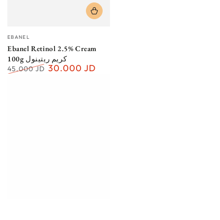
Vendor:
EBANEL
Ebanel Retinol 2.5% Cream
100g كريم ريتينول
30.000 JD
45.000 JD
Regular
Sale
price
price