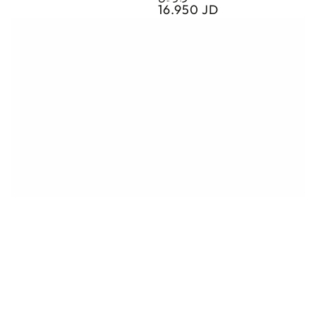
16.950 JD
Regular
price