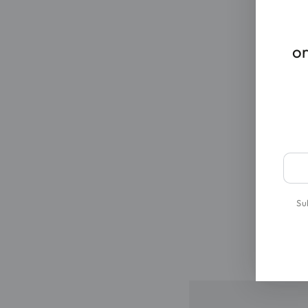
or
Ente
emai
here
Su
Swiss