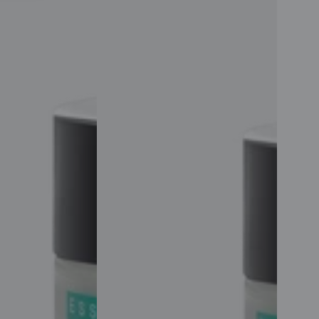
Image
Absolute
Hydration
Day
Cream
50ml
كريم
نهاري
مرطب