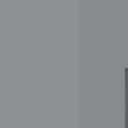
Image
Anti-
Age
36+
Elasticity
Boosting
Night
Cream
50ml
كريم
ليلي
لتجديد
البشرة