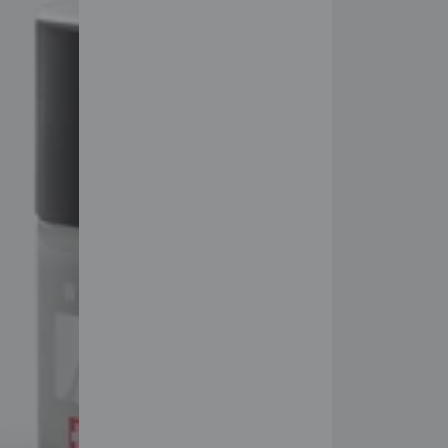
للبشرة
الفحم
لشد
المسام