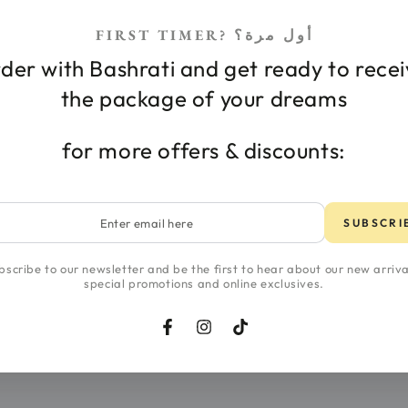
FIRST TIMER? أول مرة؟
der with Bashrati and get ready to rece
the package of your dreams
for more offers & discounts:
Vendor:
SWISS IMAGE
r
SUBSCRI
Swiss Image An
l
Elasticity Boos
غسول للبشرة
bscribe to our newsletter and be the first to hear about our new arriva
15.000 JD
special promotions and online exclusives.
Regular
price
Facebook
Instagram
TikTok
Swiss
Swiss