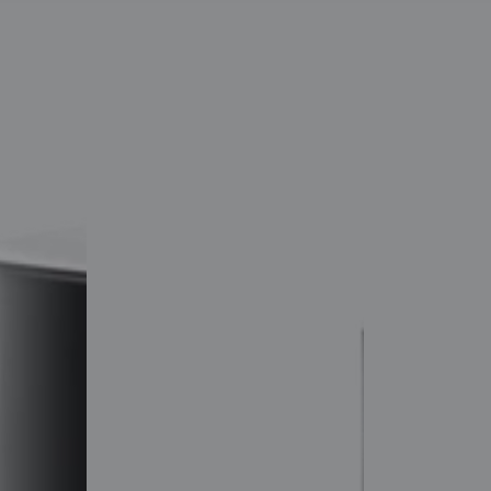
Image
Image
Anti-
Absolute
Age
Repair
36+
Night
Elasticity
Cream
Boosting
50ml
Day
كريم
Cream
ليلي
50ml
لتجديد
البشرة
كريم
نهاري
لتجديد
البشرة