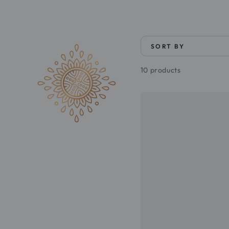
SORT BY
10 products
Swiss
Image
Whitening
Absolute
Radiance
Night
Cream
50ml
كريم
ليلي