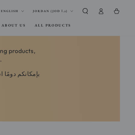
Log
nguage
Country/region
Cart
ENGLISH
JORDAN (JOD د.ا)
in
ABOUT US
ALL PRODUCTS
ing products,
.
بإمكانكم دومًا 