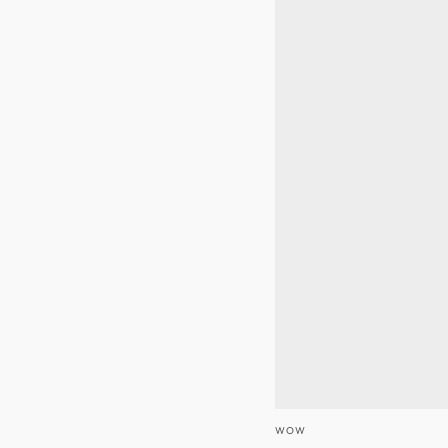
Vendor:
WOW