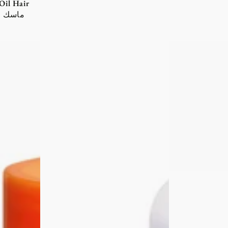
Oil Hair
Babaria
NaturVital
Curly
Hair
Shampoo
Loss
500ml+
Anti
Hair
Breakage
Mask
Mask
400ml
500ml
ماسك
عرض
لتساقط
الشامبو
الشعر
والماسك
للشعر
الكيرلي
والمجعد