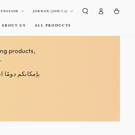
Log
nguage
Country/region
Cart
ENGLISH
JORDAN (JOD د.ا)
in
ABOUT US
ALL PRODUCTS
ing products,
.
بإمكانكم دومًا 