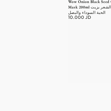
Wow Onion Black Seed 
Mask 200ml ماسك الشعر بزيت
الحبة السوداء والبصل
10.000 JD
Regular
price
Cantu
Avocado
Hydrating
Hair
Mask
340g
ماسك
للشعر
بالافوكادو