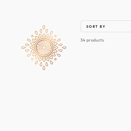
SORT BY
34 products
Wow
Onion
Black
Seed
Oil
Hair
Mask
200ml
ماسك
الشعر