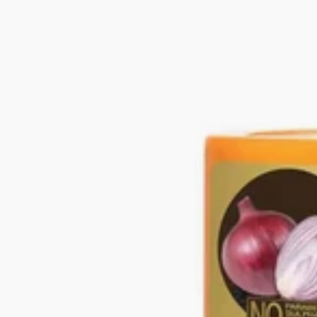
بزيت
الحبة
السوداء
والبصل