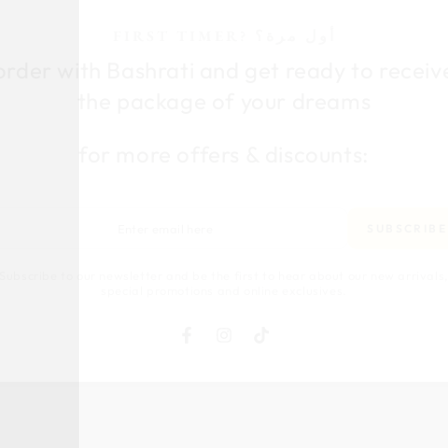
FIRST TIMER? أول مرة؟
der with Bashrati and get ready to rece
the package of your dreams
for more offers & discounts:
r
SUBSCRI
l
bscribe to our newsletter and be the first to hear about our new arriva
special promotions and online exclusives.
Facebook
Instagram
TikTok