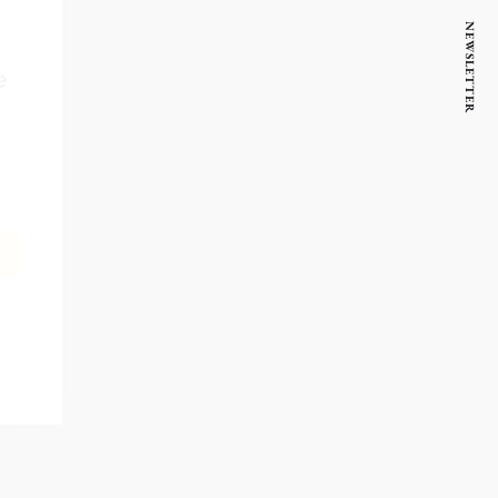
NEWSLETTER
ive
BE
ls,