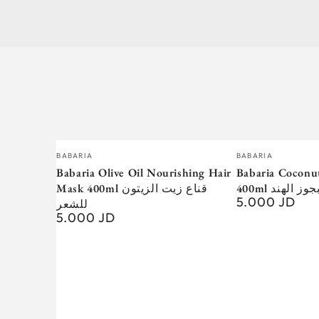
Vendor:
Vendor:
BABARIA
BABARIA
Babaria Olive Oil Nourishing Hair
Babaria Coconu
400ml الهند
Mask 400ml قناع زيت الزيتون
5.000 JD
Regular
للشعر
5.000 JD
price
Regular
price