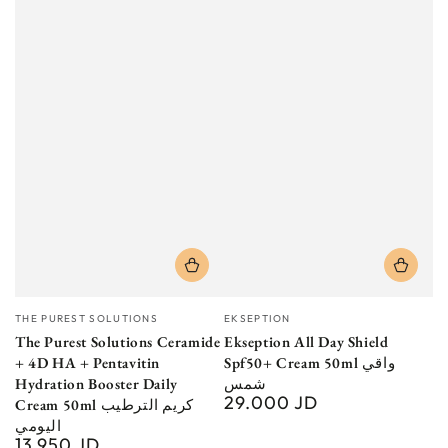
Vendor:
Vendor:
THE PUREST SOLUTIONS
EKSEPTION
The Purest Solutions Ceramide
Ekseption All Day Shield
+ 4D HA + Pentavitin
Spf50+ Cream 50ml واقي
Hydration Booster Daily
شمس
29.000 JD
Regular
Cream 50ml كريم الترطيب
price
اليومي
13.950 JD
Regular