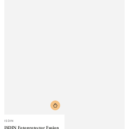
Vendor:
ISDIN
ISDIN Fotoprotector Fusion