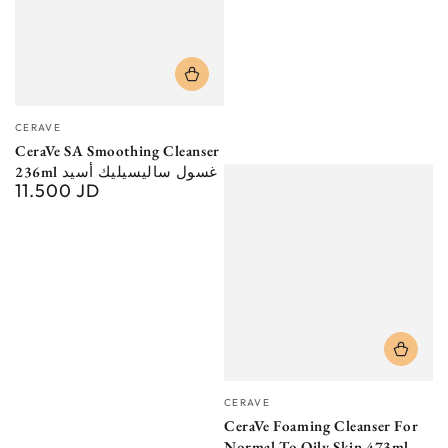
Vendor:
CERAVE
CeraVe SA Smoothing Cleanser
236ml غسول ساليسيليك أسيد
11.500 JD
Regular
price
Vendor:
CERAVE
CeraVe Foaming Cleanser For
Normal To Oily Skin 473ml