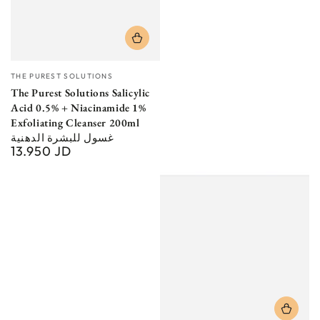
Vendor:
THE PUREST SOLUTIONS
The Purest Solutions Salicylic
Acid 0.5% + Niacinamide 1%
Exfoliating Cleanser 200ml
غسول للبشرة الدهنية
13.950 JD
Regular
price