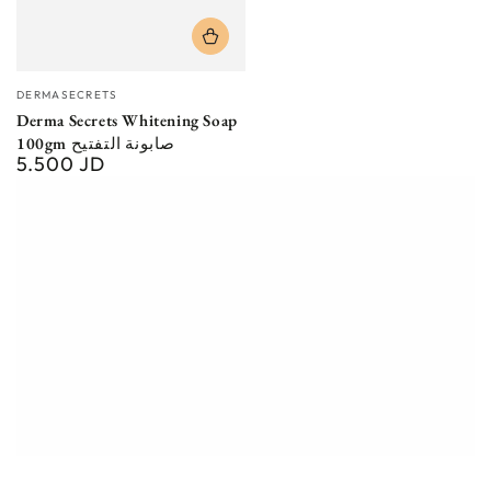
Vendor:
DERMASECRETS
Derma Secrets Whitening Soap
100gm صابونة التفتيح
5.500 JD
Regular
price