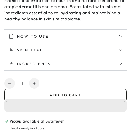
redness and irritation to nourish and restore skin prone to
atopic dermatitis and eczema. Formulated with minimal
ingredients essential to re-hydrating and maintaining a
healthy balance in skin’s microbiome.
HOW TO USE
SKIN TYPE
INGREDIENTS
Quantity
Decrease
Increase
quantity
quantity
ADD TO CART
for
for
Avene
Avene
XeraCalm
XeraCalm
A.D
A.D
Pickup available at
Swaifeyeh
Lipid
Lipid
Replenishing
Replenishing
Usually ready in 2 hours