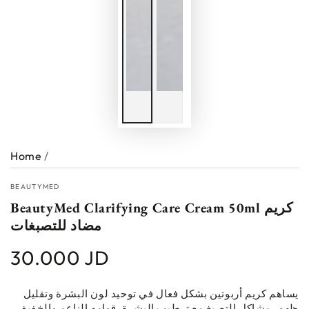
Home
/
BEAUTYMED
BeautyMed Clarifying Care Cream 50ml كريم
مضاد للتصبغات
30.000 JD
Regular
price
يساهم كريم أربوتين بشكل فعال في توحيد لون البشرة وتقليل
ظهور مشاكل التصبغ مع ترطيب البشرة. قوامه الناعم والخفيف