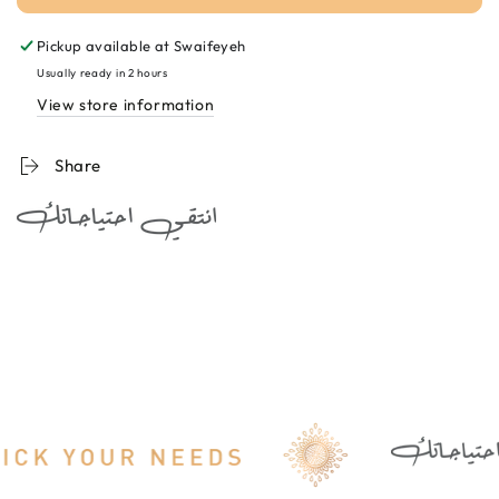
Clarifying
Clarifying
Care
Care
Pickup available at
Swaifeyeh
Cream
Cream
50ml
50ml
Usually ready in 2 hours
كريم
كريم
View store information
مضاد
مضاد
للتصبغات
للتصبغات
Share