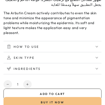
يجعل التطبيق سهلاً وممتعًا للغاية
The Arbutin Cream actively contributes to even the skin
tone and minimize the appearance of pigmentation
problems while moisturizing the epidermis. Its soft and
light texture makes the application easy and very
pleasant.
HOW TO USE
SKIN TYPE
INGREDIENTS
Quantity
Decrease
Increase
quantity
quantity
ADD TO CART
for
for
BeautyMed
BeautyMed
BUY IT NOW