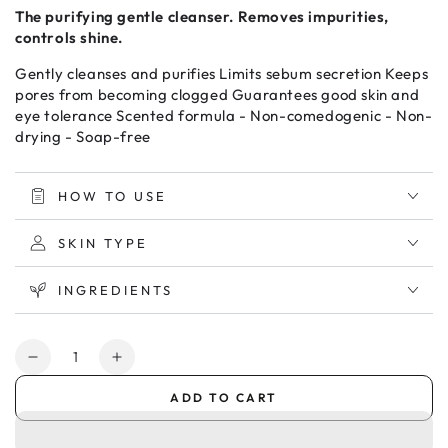
The purifying gentle cleanser. Removes impurities,
controls shine.
Gently cleanses and purifies Limits sebum secretion Keeps
pores from becoming clogged Guarantees good skin and
eye tolerance Scented formula - Non-comedogenic - Non-
drying - Soap-free
HOW TO USE
SKIN TYPE
INGREDIENTS
Quantity
Decrease
Increase
quantity
quantity
ADD TO CART
for
for
Bioderma
Bioderma