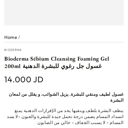
Home
/
BIODERMA
Bioderma Sébium Cleansing Foaming Gel
200ml غسول جل رغوي للبشرة الدهنية
14.000 JD
Regular
price
غسول لطيف ومنقي للبشرة. يزيل الشوائب، و يقلل من لمعان
البشرة
ينظف البشرة بلطف وينقيها يحد من الإفرازات الدهنية يمنع
انسداد المسام يضمن درجة تحمل جيدة للبشرة والعيون -لا يسد
المسام - لا يسبب الجفاف - خالي من الصابون