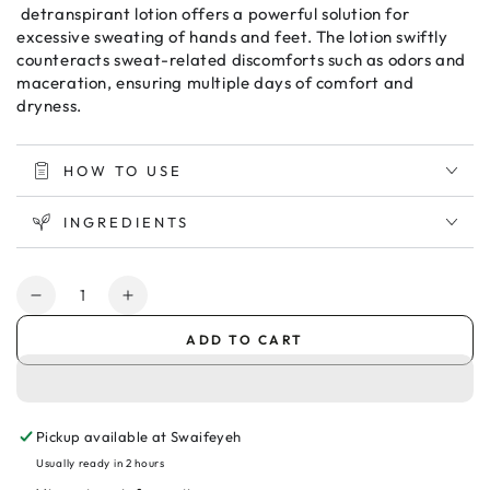
detranspirant lotion offers a powerful solution for
excessive sweating of hands and feet. The lotion swiftly
counteracts sweat-related discomforts such as odors and
maceration, ensuring multiple days of comfort and
dryness.
HOW TO USE
INGREDIENTS
Quantity
Decrease
Increase
quantity
quantity
ADD TO CART
for
for
Etiaxil
Etiaxil
Hand
Hand
&amp;
&amp;
Pickup available at
Swaifeyeh
Foot
Foot
Deo
Deo
Usually ready in 2 hours
Lotion
Lotion