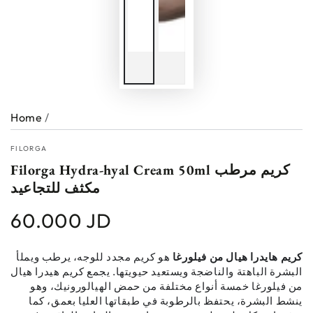
Home
/
FILORGA
Filorga Hydra-hyal Cream 50ml كريم مرطب
مكثف للتجاعيد
60.000 JD
Regular
price
كريم هايدرا هيال من فيلورغا
هو كريم مجدد للوجه، يرطب ويملأ
البشرة الباهتة والناضجة ويستعيد حيويتها. يجمع كريم هيدرا هيال
من فيلورغا خمسة أنواع مختلفة من حمض الهيالورونيك، وهو
ينشط البشرة، يحتفظ بالرطوبة في طبقاتها العليا بعمق، كما