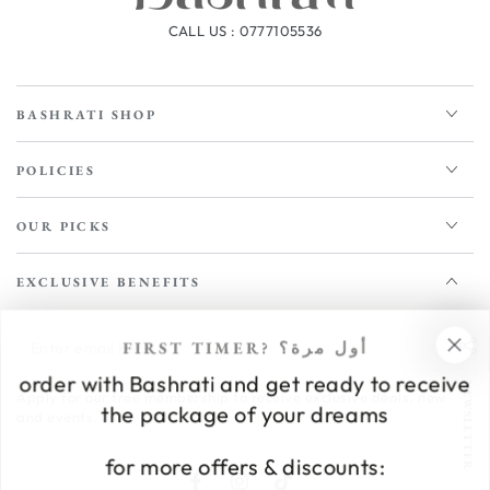
CALL US : 0777105536
BASHRATI SHOP
POLICIES
OUR PICKS
EXCLUSIVE BENEFITS
Enter
FIRST TIMER? أول مرة؟
email
order with Bashrati and get ready to receive
NEWSLETTER
Apply for our free membership to receive exclusive deals, news,
here
the package of your dreams
and events.
for more offers & discounts: