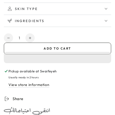
SKIN TYPE
INGREDIENTS
Quantity
Decrease
Increase
quantity
quantity
ADD TO CART
for
for
Filorga
Filorga
Hydra-
Hydra-
hyal
hyal
Pickup available at
Swaifeyeh
Cream
Cream
50ml
50ml
Usually ready in 2 hours
كريم
كريم
View store information
مرطب
مرطب
مكثف
مكثف
Share
للتجاعيد
للتجاعيد