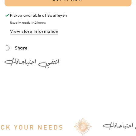
Anti-
Anti-
Wrinkle
Wrinkle
Pickup available at
Swaifeyeh
cream
cream
50ml
50ml
Usually ready in 2 hours
كريم
كريم
View store information
مضاد
مضاد
للتجاعيد
للتجاعيد
Share
للبشرة
للبشرة
الحساسة
الحساسة