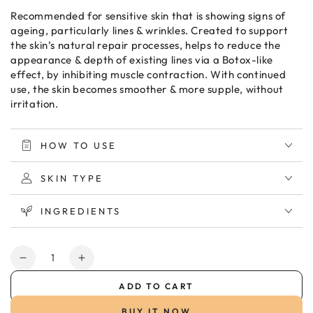
Recommended for sensitive skin that is showing signs of
ageing, particularly lines & wrinkles. Created to support
the skin’s natural repair processes, helps to reduce the
appearance & depth of existing lines via a Botox-like
effect, by inhibiting muscle contraction. With continued
use, the skin becomes smoother & more supple, without
irritation.
HOW TO USE
SKIN TYPE
INGREDIENTS
Quantity
Decrease
Increase
quantity
quantity
ADD TO CART
for
for
Ivatherm
Ivatherm
BUY IT NOW