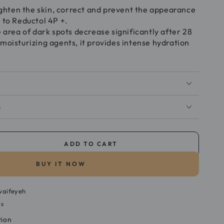
lighten the skin, correct and prevent the appearance
 to Reductol 4P +.
e area of dark spots decrease significantly after 28
moisturizing agents, it provides intense hydration
S
ADD TO CART
se
ty
BUY IT NOW
a
waifeyeh
rs
tion