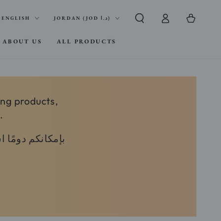
Log
nguage
Country/region
Cart
ENGLISH
JORDAN (JOD د.ا)
in
ABOUT US
ALL PRODUCTS
ing products,
.
بإمكانكم دومًا 