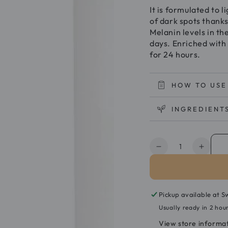
It is formulated to 
of dark spots thanks
Melanin levels in th
days. Enriched with 
for 24 hours.
HOW TO USE
INGREDIENT
Quantity
Decrease
Increa
quantity
quanti
for
for
Noreva
Norev
Trio
Trio
Pickup available at
S
White
White
Usually ready in 2 hou
XP
XP
View store informa
Anti
Anti