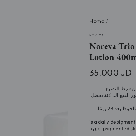
Home
/
NOREVA
Noreva Trio
35.000 JD
Regular
price
من فرط التصبغ
ظهور البقع الداكنة بفضل
تنخفض مستويات الميلانين في منطقة البقع الداكنة بشكل ملحوظ بعد 28 يومًا.
is a daily depigmen
hyperpygmented sk