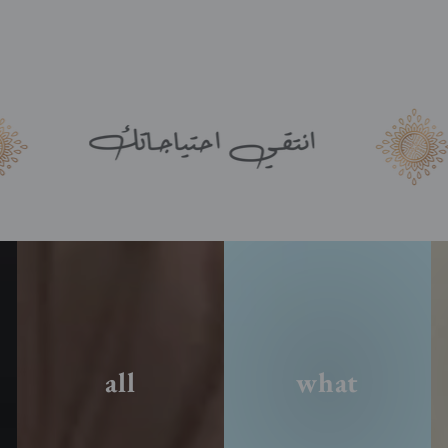
all
what