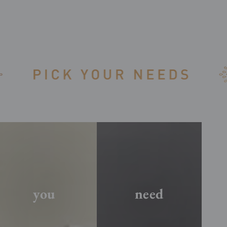
you
need