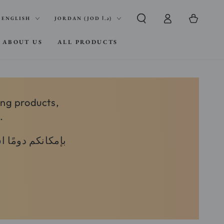
Log
nguage
Country/region
Cart
ENGLISH
JORDAN (JOD د.ا)
in
ABOUT US
ALL PRODUCTS
ing products,
.
بإمكانكم دومًا 