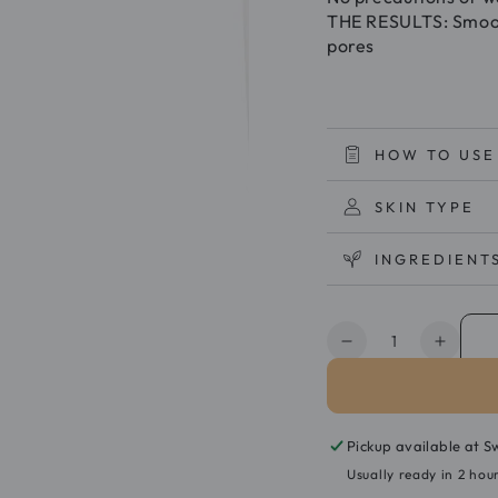
THE RESULTS: Smooth
pores
HOW TO USE
SKIN TYPE
INGREDIENT
Quantity
Decrease
Increa
quantity
quanti
for
for
Novexpert
Novex
The
The
Pickup available at
S
Peeling
Peelin
Usually ready in 2 hou
Night
Night