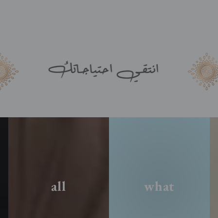
all
what