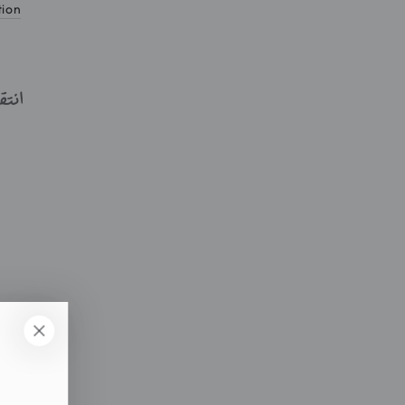
tion
m
ب