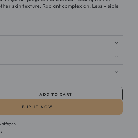
er skin texture, Radiant complexion, Less visible
S
ADD TO CART
se
ty
BUY IT NOW
pert
waifeyeh
g
rs