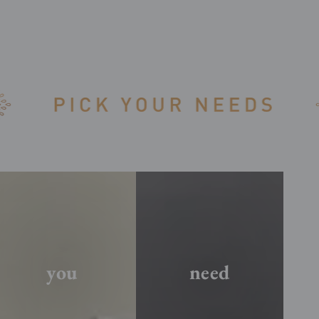
you
need