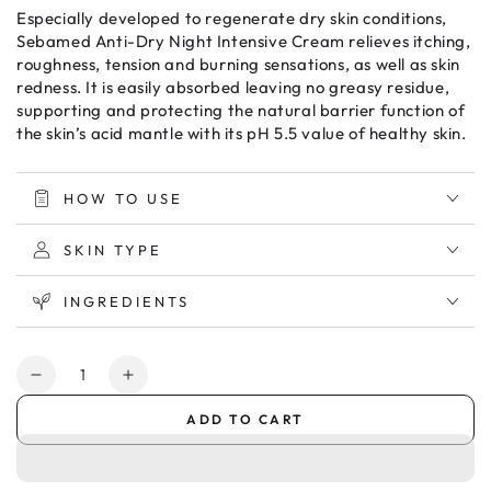
Especially developed to regenerate dry skin conditions,
Sebamed Anti-Dry Night Intensive Cream relieves itching,
roughness, tension and burning sensations, as well as skin
redness. It is easily absorbed leaving no greasy residue,
supporting and protecting the natural barrier function of
the skin’s acid mantle with its pH 5.5 value of healthy skin.
HOW TO USE
SKIN TYPE
INGREDIENTS
Quantity
Decrease
Increase
quantity
quantity
ADD TO CART
for
for
Sebamed
Sebamed
Anti
Anti