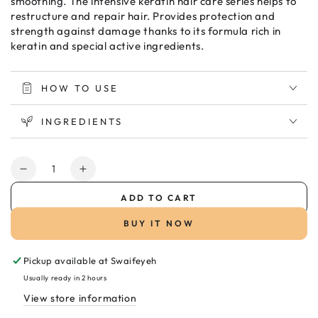
smoothing. The intensive keratin hair care series helps to
restructure and repair hair. Provides protection and
strength against damage thanks to its formula rich in
keratin and special active ingredients.
HOW TO USE
INGREDIENTS
Quantity
Decrease
Increase
quantity
quantity
ADD TO CART
for
for
Urban
Urban
BUY IT NOW
Care
Care
Intense
Intense
Pickup available at
Swaifeyeh
Keratin
Keratin
Hair
Hair
Usually ready in 2 hours
Serum
Serum
View store information
75ml
75ml