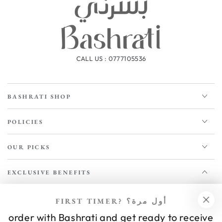
CALL US : 0777105536
BASHRATI SHOP
POLICIES
OUR PICKS
EXCLUSIVE BENEFITS
Enter
FIRST TIMER? أول مرة؟
email
order with Bashrati and get ready to receive