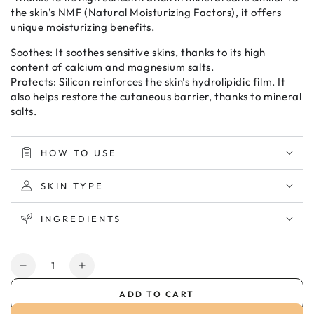
the skin’s NMF (Natural Moisturizing Factors), it offers
unique moisturizing benefits.
Soothes: It soothes sensitive skins, thanks to its high
content of calcium and magnesium salts.
Protects: Silicon reinforces the skin's hydrolipidic film. It
also helps restore the cutaneous barrier, thanks to mineral
salts.
HOW TO USE
SKIN TYPE
INGREDIENTS
Quantity
Decrease
Increase
quantity
quantity
ADD TO CART
for
for