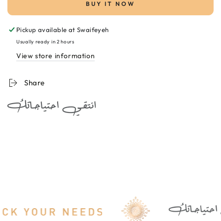
Uriage
Uriage
BUY IT NOW
Eau
Eau
Thermale
Thermale
Pickup available at
Swaifeyeh
Spray
Spray
150ml
150ml
Usually ready in 2 hours
مياه
مياه
View store information
حرارية
حرارية
Share