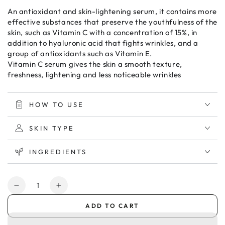
An antioxidant and skin-lightening serum, it contains more
effective substances that preserve the youthfulness of the
skin, such as Vitamin C with a concentration of 15%, in
addition to hyaluronic acid that fights wrinkles, and a
group of antioxidants such as Vitamin E.
Vitamin C serum gives the skin a smooth texture,
freshness, lightening and less noticeable wrinkles
HOW TO USE
SKIN TYPE
INGREDIENTS
Quantity
Decrease
Increase
quantity
quantity
ADD TO CART
for
for
Vichy
Vichy